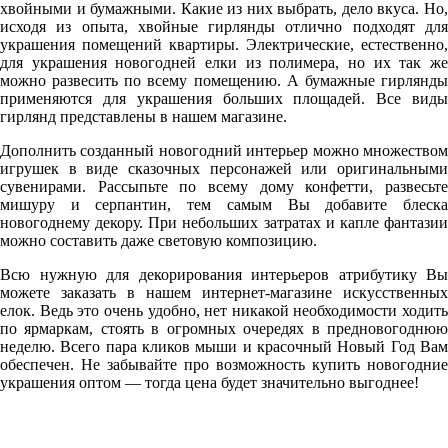
хвойными и бумажными. Какие из них выбрать, дело вкуса. Но,
исходя из опыта, хвойные гирлянды отлично подходят для
украшения помещений квартиры. Электрические, естественно,
для украшения новогодней елки из полимера, но их так же
можно развесить по всему помещению. А бумажные гирлянды
применяются для украшения больших площадей. Все виды
гирлянд представлены в нашем магазине.
Дополнить созданный новогодний интерьер можно множеством
игрушек в виде сказочных персонажей или оригинальными
сувенирами. Рассыпьте по всему дому конфетти, развесьте
мишуру и серпантин, тем самым Вы добавите блеска
новогоднему декору. При небольших затратах и капле фантазии
можно составить даже световую композицию.
Всю нужную для декорирования интерьеров атрибутику Вы
можете заказать в нашем интернет-магазине искусственных
елок. Ведь это очень удобно, нет никакой необходимости ходить
по ярмаркам, стоять в огромных очередях в предновогоднюю
неделю. Всего пара кликов мыши и красочный Новый Год Вам
обеспечен. Не забывайте про возможность купить новогодние
украшения оптом — тогда цена будет значительно выгоднее!