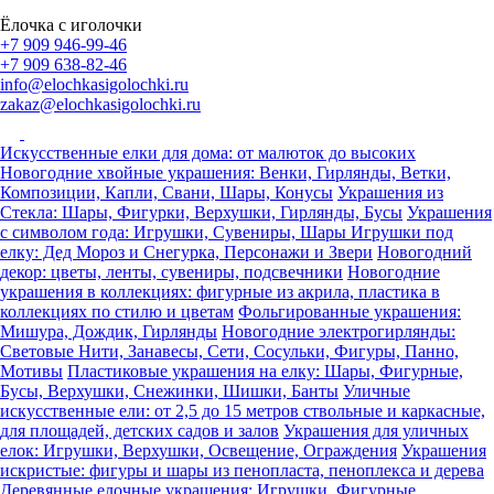
Ёлочка с иголочки
+7 909 946-99-46
+7 909 638-82-46
info@elochkasigolochki.ru
zakaz@elochkasigolochki.ru
Искусственные елки для дома: от малюток до высоких
Новогодние хвойные украшения: Венки, Гирлянды, Ветки,
Композиции, Капли, Свани, Шары, Конусы
Украшения из
Стекла: Шары, Фигурки, Верхушки, Гирлянды, Бусы
Украшения
с символом года: Игрушки, Сувениры, Шары
Игрушки под
елку: Дед Мороз и Снегурка, Персонажи и Звери
Новогодний
декор: цветы, ленты, сувениры, подсвечники
Новогодние
украшения в коллекциях: фигурные из акрила, пластика в
коллекциях по стилю и цветам
Фольгированные украшения:
Мишура, Дождик, Гирлянды
Новогодние электрогирлянды:
Световые Нити, Занавесы, Сети, Сосульки, Фигуры, Панно,
Мотивы
Пластиковые украшения на елку: Шары, Фигурные,
Бусы, Верхушки, Снежинки, Шишки, Банты
Уличные
искусственные ели: от 2,5 до 15 метров ствольные и каркасные,
для площадей, детских садов и залов
Украшения для уличных
елок: Игрушки, Верхушки, Освещение, Ограждения
Украшения
искристые: фигуры и шары из пенопласта, пеноплекса и дерева
Деревянные елочные украшения: Игрушки, Фигурные,