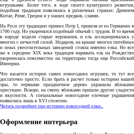
игрушками. Более того, в ходе своего культурного развития,
подобная традиция появлялась в различных странах: Древнем
Китае, Риме, Греции и у наших предков, славян.
На Руси эту традицию привил Петр I, привезя ее из Германии в
1700 году. Но укоренялся подобный обычай с трудом. В то время
в народе ходили старые верования, и ель ассоциировалась у
многих с нечистой силой. Недаром, на крыше многих питейных
и иных увеселительных заведений стояла именно елка. Но все
же к середине XIX века традиция наряжать ель на Рождество
укоренилась повсеместно на территории тогда еще Российской
Империи.
Что касается истории самих новогодних игрушек, то тут все
достаточно просто. Если брать в расчет только историю нашей
эры, то первыми праздничное дерево украшали яблоками
христиане. Вскоре, на смену яблоками пришли другие сладости
и вкусности. А специальные новогодние елочные украшения
появились лишь в XVI столетии.
Читать подробнее про историю новогодней елки..
Оформление интерьера