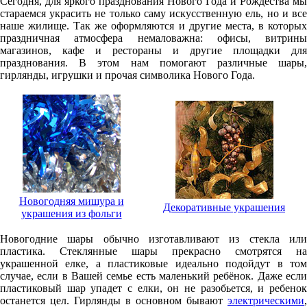
Сегодня, для яркого празднования Нового Года и Рождества мы
стараемся украсить не только саму искусственную ель, но и все
наше жилище. Так же оформляются и другие места, в которых
праздничная атмосфера немаловажна: офисы, витрины
магазинов, кафе и рестораны и другие площадки для
празднования. В этом нам помогают различные шары,
гирлянды, игрушки и прочая символика Нового Года.
Новогодняя мишура и
Декоративные украшения
украшения из фольги
Новогодние шары обычно изготавливают из стекла или
пластика. Стеклянные шары прекрасно смотрятся на
украшенной елке, а пластиковые идеально подойдут в том
случае, если в Вашей семье есть маленький ребёнок. Даже если
пластиковый шар упадет с елки, он не разобьется, и ребенок
останется цел. Гирлянды в основном бывают
электрическими
,