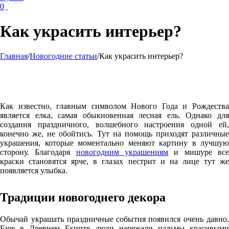
0
Как украсить интерьер?
Главная
/
Новогодние статьи
/
Как украсить интерьер?
Как известно, главным символом Нового Года и Рождества
является елка, самая обыкновенная лесная ель. Однако для
создания праздничного, волшебного настроения одной ей,
конечно же, не обойтись. Тут на помощь приходят различные
украшения, которые моментально меняют картину в лучшую
сторону. Благодаря
новогодним украшениям
и мишуре вс
краски становятся ярче, в глазах пестрит и на лице тут же
появляется улыбка.
Традиции новогоднего декора
Обычай украшать праздничные события появился очень давно.
Еще в Древнем Египте люди наряжали пальмы красивыми