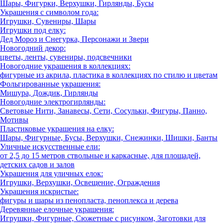
Шары, Фигурки, Верхушки, Гирлянды, Бусы
Украшения с символом года:
Игрушки, Сувениры, Шары
Игрушки под елку:
Дед Мороз и Снегурка, Персонажи и Звери
Новогодний декор:
цветы, ленты, сувениры, подсвечники
Новогодние украшения в коллекциях:
фигурные из акрила, пластика в коллекциях по стилю и цветам
Фольгированные украшения:
Мишура, Дождик, Гирлянды
Новогодние электрогирлянды:
Световые Нити, Занавесы, Сети, Сосульки, Фигуры, Панно,
Мотивы
Пластиковые украшения на елку:
Шары, Фигурные, Бусы, Верхушки, Снежинки, Шишки, Банты
Уличные искусственные ели:
от 2,5 до 15 метров ствольные и каркасные, для площадей,
детских садов и залов
Украшения для уличных елок:
Игрушки, Верхушки, Освещение, Ограждения
Украшения искристые:
фигуры и шары из пенопласта, пеноплекса и дерева
Деревянные елочные украшения:
Игрушки, Фигурные, Сюжетные с рисунком, Заготовки для