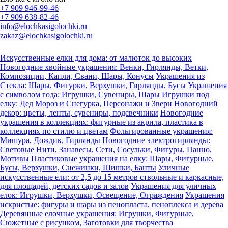
+7 909 946-99-46
+7 909 638-82-46
info@elochkasigolochki.ru
zakaz@elochkasigolochki.ru
Искусственные елки для дома: от малюток до высоких
Новогодние хвойные украшения: Венки, Гирлянды, Ветки,
Композиции, Капли, Свани, Шары, Конусы
Украшения из
Стекла: Шары, Фигурки, Верхушки, Гирлянды, Бусы
Украшения
с символом года: Игрушки, Сувениры, Шары
Игрушки под
елку: Дед Мороз и Снегурка, Персонажи и Звери
Новогодний
декор: цветы, ленты, сувениры, подсвечники
Новогодние
украшения в коллекциях: фигурные из акрила, пластика в
коллекциях по стилю и цветам
Фольгированные украшения:
Мишура, Дождик, Гирлянды
Новогодние электрогирлянды:
Световые Нити, Занавесы, Сети, Сосульки, Фигуры, Панно,
Мотивы
Пластиковые украшения на елку: Шары, Фигурные,
Бусы, Верхушки, Снежинки, Шишки, Банты
Уличные
искусственные ели: от 2,5 до 15 метров ствольные и каркасные,
для площадей, детских садов и залов
Украшения для уличных
елок: Игрушки, Верхушки, Освещение, Ограждения
Украшения
искристые: фигуры и шары из пенопласта, пеноплекса и дерева
Деревянные елочные украшения: Игрушки, Фигурные,
Сюжетные с рисунком, Заготовки для творчества