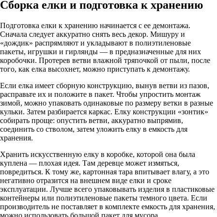
Сборка елки и подготовка к хранению
Подготовка елки к хранению начинается с ее демонтажа.
Сначала следует аккуратно снять весь декор. Мишуру и
«дождик» распрямляют и укладывают в полиэтиленовые
пакеты, игрушки и гирлянды — в предназначенные для них
коробочки. Протерев ветви влажной тряпочкой от пыли, после
того, как елка высохнет, можно приступать к демонтажу.
Если елка имеет сборную конструкцию, вынув ветви из пазов,
расправьте их и положите в пакет. Чтобы упростить монтаж
зимой, можно упаковать одинаковые по размеру ветки в разные
кульки. Затем разбирается каркас. Елку конструкции «зонтик»
собирать проще: опустить ветви, аккуратно выпрямив,
соединить со стволом, затем уложить елку в емкость для
хранения.
Хранить искусственную елку в коробке, которой она была
куплена — плохая идея. Там деревце может измяться,
повредиться. К тому же, картонная тара впитывает влагу, а это
негативно отразится на внешнем виде елки и сроке
эксплуатации. Лучше всего упаковывать изделия в пластиковые
контейнеры или полиэтиленовые пакеты темного цвета. Если
производитель не поставляет в комплекте емкость для хранения,
можно использовать большой пакет для мусора.