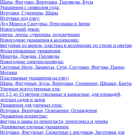
Шары, Фигурки, Верхушки, Гирлянды, Бусы
Украшения с символом года:
Игрушки, Сувениры, Шары
Игрушки под елку:
Дед Мороз и Снегурка, Персонажи и Звери
Новогодний декор:
цветы, ленты, сувениры, подсвечники
Новогодние украшения в коллекциях:
фигурные из акрила, пластика в коллекциях по стилю и цветам
Фольгированные украшения:
Мишура, Дождик, Гирлянды
Новогодние электрогирлянды:
Световые Нити, Занавесы, Сети, Сосульки, Фигуры, Панно,
Мотивы
Пластиковые украшения на елку:
Шары, Фигурные, Бусы, Верхушки, Снежинки, Шишки, Банты
Уличные искусственные ели:
от 2,5 до 15 метров ствольные и каркасные, для площадей,
детских садов и залов
Украшения для уличных елок:
Игрушки, Верхушки, Освещение, Ограждения
Украшения искристые:
фигуры и шары из пенопласта, пеноплекса и дерева
Деревянные елочные украшения:
Игрушки, Фигурные, Сюжетные с рисунком, Заготовки для