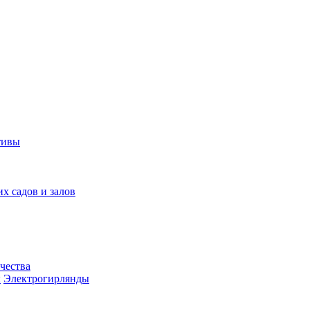
тивы
их садов и залов
чества
ы
Электрогирлянды