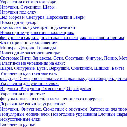
Украшения с символом года:
Игрушки, Сувениры, Шары
Игрушки под елку:
Дед Мороз и Снегурка, Персонажи и Звери
Новогодний декор:
цветы, ленты, сувениры, подсвечники
Новогодние украшения в коллекциях:
фигурные из акрила, пластика в коллекциях по стилю и цветам
Фольгированные украшения:
Мишура, Дождик, Гирлянды
Новогодние электрогирлянды:
Световые Нити, Занавесы, Сети, Сосульки, Фигуры, Панно, Мо
Пластиковые украшения на елку:
Шары, Фигурные, Бусы, Верхушки, Снежинки, Шишки, Банты
Уличные искусственные ели:
от 2,5 до 15 метров ствольные и каркасные, для площадей, детск
Украшения для уличных елок:
Игрушки, Верхушки, Освещение, Ограждения
Украшения искристые:
фигуры и шары из пенопласта, пеноплекса и дерева
Деревянные елочные украшения:
Игрушки, Фигурные, Сюжетные с рисунком, Заготовки для твор
Популярные модели елок
Новогодние украшения
Елочные шар
Искусственные елки
Елочные игрушки