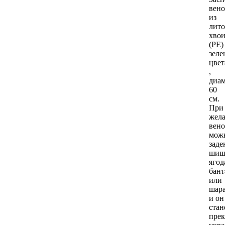
вено
из
лит
хво
(РЕ)
зеле
цвет
,
диам
60
см.
При
жел
вено
мож
заде
шиш
ягод
бан
или
шар
и он
стан
пре