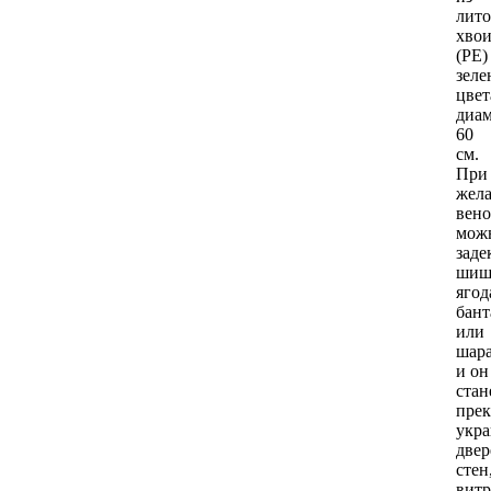
лит
хво
(РЕ)
зеле
цвет
диам
60
см.
При
жел
вено
мож
заде
шиш
ягод
бан
или
шар
и он
стан
пре
укр
двер
стен
витр