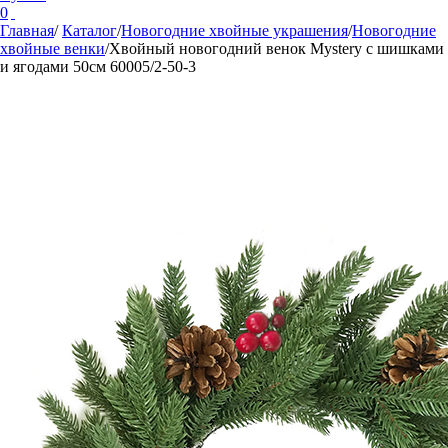
0
Главная
/
Каталог
/
Новогодние хвойные украшения
/
Новогодние
хвойные венки
/
Хвойный новогодний венок Mystery с шишками
и ягодами 50см 60005/2-50-3