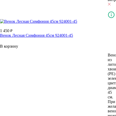
1 450
Венок Лесная Симфония 45см 924001-45
В корзину
Вен
из
лит
хво
(РЕ)
зеле
цвет
диам
45
см.
При
жел
вено
мож