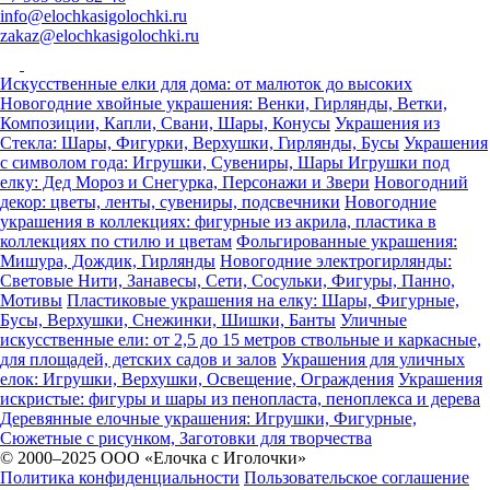
info@elochkasigolochki.ru
zakaz@elochkasigolochki.ru
Искусственные елки для дома: от малюток до высоких
Новогодние хвойные украшения: Венки, Гирлянды, Ветки,
Композиции, Капли, Свани, Шары, Конусы
Украшения из
Стекла: Шары, Фигурки, Верхушки, Гирлянды, Бусы
Украшения
с символом года: Игрушки, Сувениры, Шары
Игрушки под
елку: Дед Мороз и Снегурка, Персонажи и Звери
Новогодний
декор: цветы, ленты, сувениры, подсвечники
Новогодние
украшения в коллекциях: фигурные из акрила, пластика в
коллекциях по стилю и цветам
Фольгированные украшения:
Мишура, Дождик, Гирлянды
Новогодние электрогирлянды:
Световые Нити, Занавесы, Сети, Сосульки, Фигуры, Панно,
Мотивы
Пластиковые украшения на елку: Шары, Фигурные,
Бусы, Верхушки, Снежинки, Шишки, Банты
Уличные
искусственные ели: от 2,5 до 15 метров ствольные и каркасные,
для площадей, детских садов и залов
Украшения для уличных
елок: Игрушки, Верхушки, Освещение, Ограждения
Украшения
искристые: фигуры и шары из пенопласта, пеноплекса и дерева
Деревянные елочные украшения: Игрушки, Фигурные,
Сюжетные с рисунком, Заготовки для творчества
© 2000–2025 ООО «Елочка с Иголочки»
Политика конфиденциальности
Пользовательское соглашение