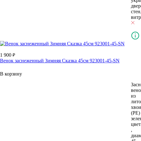
укр
двер
стен
витр
1 900
Венок заснеженный Зимняя Сказка 45см 923001-45-SN
В корзину
Зас
вено
из
лит
хво
(РЕ)
зеле
цвет
,
диам