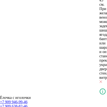
45
см.
При
жел
вено
мож
заде
шиш
ягод
бан
или
шар
и он
стан
пре
укр
двер
стен
витр
Ёлочка с иголочки
+7 909 946-99-46
+7 909 638-82-46