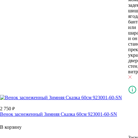
заде
шиш
ягод
бан
или
шар
и он
стан
пре
укр
двер
стен
витр
2 750
Венок заснеженный Зимняя Сказка 60см 923001-60-SN
В корзину
Зас