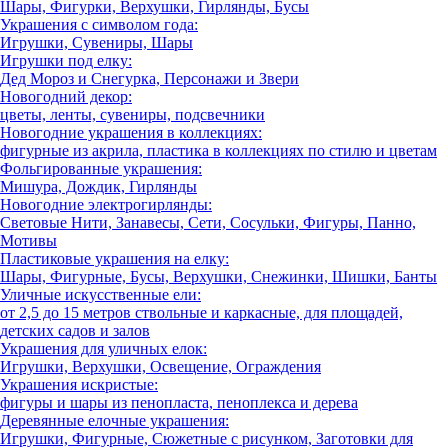
Шары, Фигурки, Верхушки, Гирлянды, Бусы
Украшения с символом года:
Игрушки, Сувениры, Шары
Игрушки под елку:
Дед Мороз и Снегурка, Персонажи и Звери
Новогодний декор:
цветы, ленты, сувениры, подсвечники
Новогодние украшения в коллекциях:
фигурные из акрила, пластика в коллекциях по стилю и цветам
Фольгированные украшения:
Мишура, Дождик, Гирлянды
Новогодние электрогирлянды:
Световые Нити, Занавесы, Сети, Сосульки, Фигуры, Панно,
Мотивы
Пластиковые украшения на елку:
Шары, Фигурные, Бусы, Верхушки, Снежинки, Шишки, Банты
Уличные искусственные ели:
от 2,5 до 15 метров ствольные и каркасные, для площадей,
детских садов и залов
Украшения для уличных елок:
Игрушки, Верхушки, Освещение, Ограждения
Украшения искристые:
фигуры и шары из пенопласта, пеноплекса и дерева
Деревянные елочные украшения:
Игрушки, Фигурные, Сюжетные с рисунком, Заготовки для