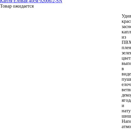
Капля Еловая 40см 92006/2-SN
Товар ожидается
Уди
крас
засн
капл
из
ПВ
пле
зеле
цвет
вып
в
виде
пуш
ело
ветв
деко
ягод
и
нат
шиш
Нап
атмо