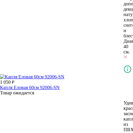
доп
деко
нат
хло
снег
и
блес
Диа
40
см.
1 050
Капля Еловая 60см 92006-SN
Товар ожидается
Уди
крас
засн
капл
из
ПВ