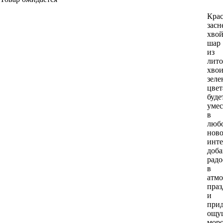
Кра
зас
хво
шар
из
лит
хво
зеле
цвет
буде
умес
в
люб
нов
инте
доба
радо
в
атмо
праз
и
прид
ощу
мор