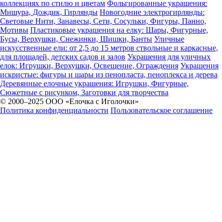
коллекциях по стилю и цветам
Фольгированные украшения:
Мишура, Дождик, Гирлянды
Новогодние электрогирлянды:
Световые Нити, Занавесы, Сети, Сосульки, Фигуры, Панно,
Мотивы
Пластиковые украшения на елку: Шары, Фигурные,
Бусы, Верхушки, Снежинки, Шишки, Банты
Уличные
искусственные ели: от 2,5 до 15 метров ствольные и каркасные,
для площадей, детских садов и залов
Украшения для уличных
елок: Игрушки, Верхушки, Освещение, Ограждения
Украшения
искристые: фигуры и шары из пенопласта, пеноплекса и дерева
Деревянные елочные украшения: Игрушки, Фигурные,
Сюжетные с рисунком, Заготовки для творчества
© 2000–2025 ООО «Елочка с Иголочки»
Политика конфиденциальности
Пользовательское соглашение