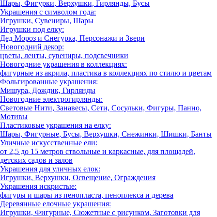
Шары, Фигурки, Верхушки, Гирлянды, Бусы
Украшения с символом года:
Игрушки, Сувениры, Шары
Игрушки под елку:
Дед Мороз и Снегурка, Персонажи и Звери
Новогодний декор:
цветы, ленты, сувениры, подсвечники
Новогодние украшения в коллекциях:
фигурные из акрила, пластика в коллекциях по стилю и цветам
Фольгированные украшения:
Мишура, Дождик, Гирлянды
Новогодние электрогирлянды:
Световые Нити, Занавесы, Сети, Сосульки, Фигуры, Панно,
Мотивы
Пластиковые украшения на елку:
Шары, Фигурные, Бусы, Верхушки, Снежинки, Шишки, Банты
Уличные искусственные ели:
от 2,5 до 15 метров ствольные и каркасные, для площадей,
детских садов и залов
Украшения для уличных елок:
Игрушки, Верхушки, Освещение, Ограждения
Украшения искристые:
фигуры и шары из пенопласта, пеноплекса и дерева
Деревянные елочные украшения:
Игрушки, Фигурные, Сюжетные с рисунком, Заготовки для