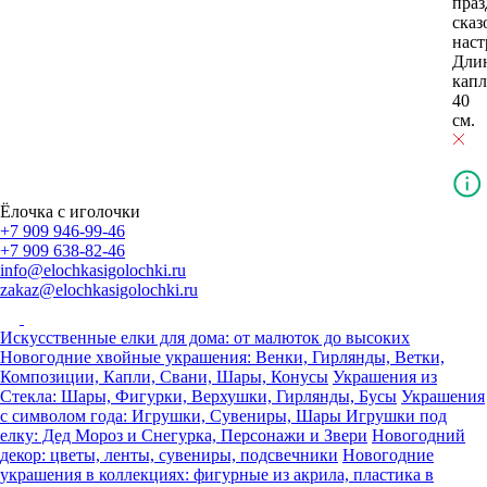
праз
ска
наст
Дли
кап
40
см.
Ёлочка с иголочки
+7 909 946-99-46
+7 909 638-82-46
info@elochkasigolochki.ru
zakaz@elochkasigolochki.ru
Искусственные елки для дома: от малюток до высоких
Новогодние хвойные украшения: Венки, Гирлянды, Ветки,
Композиции, Капли, Свани, Шары, Конусы
Украшения из
Стекла: Шары, Фигурки, Верхушки, Гирлянды, Бусы
Украшения
с символом года: Игрушки, Сувениры, Шары
Игрушки под
елку: Дед Мороз и Снегурка, Персонажи и Звери
Новогодний
декор: цветы, ленты, сувениры, подсвечники
Новогодние
украшения в коллекциях: фигурные из акрила, пластика в