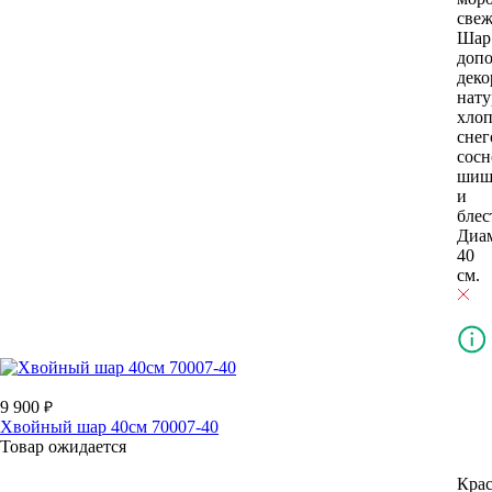
свеж
Шар
доп
деко
нат
хло
снег
сос
шиш
и
блес
Диа
40
см.
9 900
Хвойный шар 40см 70007-40
Товар ожидается
Кра