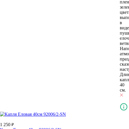
пле
зеле
цвет
вып
в
виде
пуш
ело
ветв
Нап
атмо
праз
ска
наст
Дли
кап
40
см.
1 250