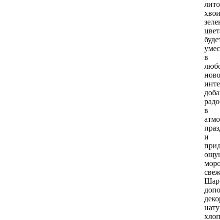
лит
хво
зеле
цвет
буде
умес
в
люб
нов
инте
доба
радо
в
атмо
праз
и
прид
ощу
мор
свеж
Шар
доп
деко
нат
хло