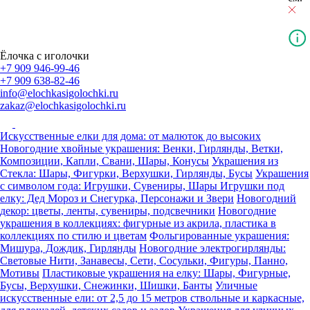
Ёлочка с иголочки
+7 909 946-99-46
+7 909 638-82-46
info@elochkasigolochki.ru
zakaz@elochkasigolochki.ru
Искусственные елки для дома: от малюток до высоких
Новогодние хвойные украшения: Венки, Гирлянды, Ветки,
Композиции, Капли, Свани, Шары, Конусы
Украшения из
Стекла: Шары, Фигурки, Верхушки, Гирлянды, Бусы
Украшения
с символом года: Игрушки, Сувениры, Шары
Игрушки под
елку: Дед Мороз и Снегурка, Персонажи и Звери
Новогодний
декор: цветы, ленты, сувениры, подсвечники
Новогодние
украшения в коллекциях: фигурные из акрила, пластика в
коллекциях по стилю и цветам
Фольгированные украшения:
Мишура, Дождик, Гирлянды
Новогодние электрогирлянды:
Световые Нити, Занавесы, Сети, Сосульки, Фигуры, Панно,
Мотивы
Пластиковые украшения на елку: Шары, Фигурные,
Бусы, Верхушки, Снежинки, Шишки, Банты
Уличные
искусственные ели: от 2,5 до 15 метров ствольные и каркасные,