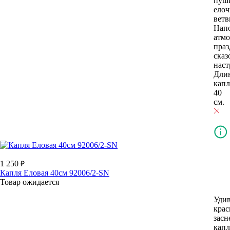
пуш
ело
ветв
Нап
атмо
праз
ска
наст
Дли
кап
40
см.
1 250
Капля Еловая 40см 92006/2-SN
Товар ожидается
Уди
крас
засн
капл