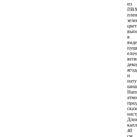
из
ПВ
пле
зеле
цвет
вып
в
виде
пуш
ело
ветв
деко
ягод
и
нат
шиш
Нап
атмо
праз
ска
наст
Дли
кап
40
см.