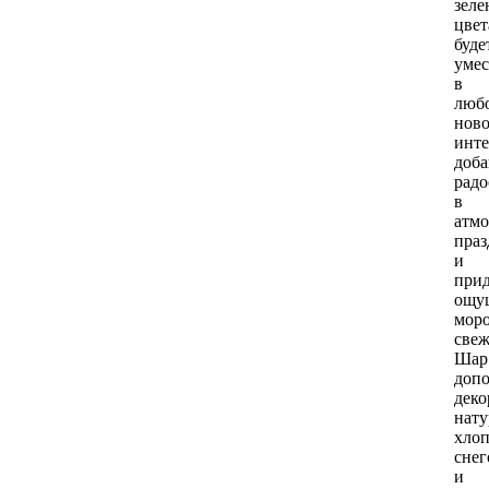
зеле
цвет
буде
умес
в
люб
нов
инте
доба
радо
в
атмо
праз
и
прид
ощу
мор
свеж
Шар
доп
деко
нат
хло
снег
и