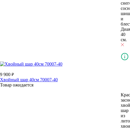
снег
сос
шиш
и
блес
Диа
40
см.
9 900
Хвойный шар 40см 70007-40
Товар ожидается
Кра
зас
хво
шар
из
лит
хво