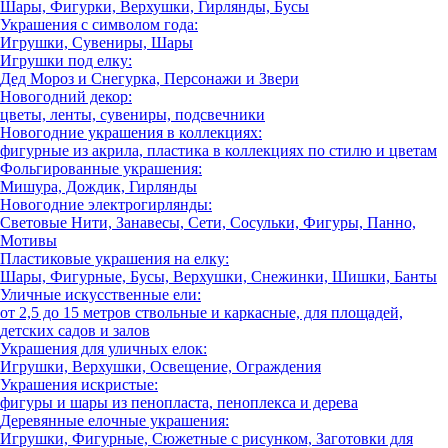
Шары, Фигурки, Верхушки, Гирлянды, Бусы
Украшения с символом года:
Игрушки, Сувениры, Шары
Игрушки под елку:
Дед Мороз и Снегурка, Персонажи и Звери
Новогодний декор:
цветы, ленты, сувениры, подсвечники
Новогодние украшения в коллекциях:
фигурные из акрила, пластика в коллекциях по стилю и цветам
Фольгированные украшения:
Мишура, Дождик, Гирлянды
Новогодние электрогирлянды:
Световые Нити, Занавесы, Сети, Сосульки, Фигуры, Панно,
Мотивы
Пластиковые украшения на елку:
Шары, Фигурные, Бусы, Верхушки, Снежинки, Шишки, Банты
Уличные искусственные ели:
от 2,5 до 15 метров ствольные и каркасные, для площадей,
детских садов и залов
Украшения для уличных елок:
Игрушки, Верхушки, Освещение, Ограждения
Украшения искристые:
фигуры и шары из пенопласта, пеноплекса и дерева
Деревянные елочные украшения:
Игрушки, Фигурные, Сюжетные с рисунком, Заготовки для