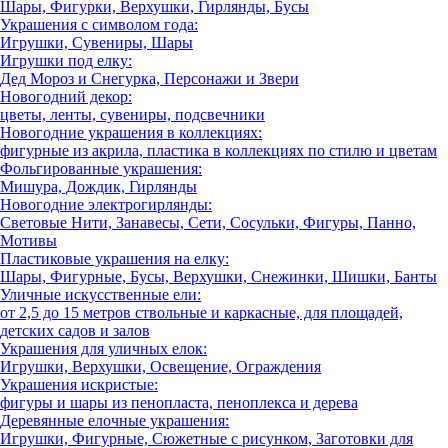
Шары, Фигурки, Верхушки, Гирлянды, Бусы
Украшения с символом года:
Игрушки, Сувениры, Шары
Игрушки под елку:
Дед Мороз и Снегурка, Персонажи и Звери
Новогодний декор:
цветы, ленты, сувениры, подсвечники
Новогодние украшения в коллекциях:
фигурные из акрила, пластика в коллекциях по стилю и цветам
Фольгированные украшения:
Мишура, Дождик, Гирлянды
Новогодние электрогирлянды:
Световые Нити, Занавесы, Сети, Сосульки, Фигуры, Панно,
Мотивы
Пластиковые украшения на елку:
Шары, Фигурные, Бусы, Верхушки, Снежинки, Шишки, Банты
Уличные искусственные ели:
от 2,5 до 15 метров ствольные и каркасные, для площадей,
детских садов и залов
Украшения для уличных елок:
Игрушки, Верхушки, Освещение, Ограждения
Украшения искристые:
фигуры и шары из пенопласта, пеноплекса и дерева
Деревянные елочные украшения:
Игрушки, Фигурные, Сюжетные с рисунком, Заготовки для