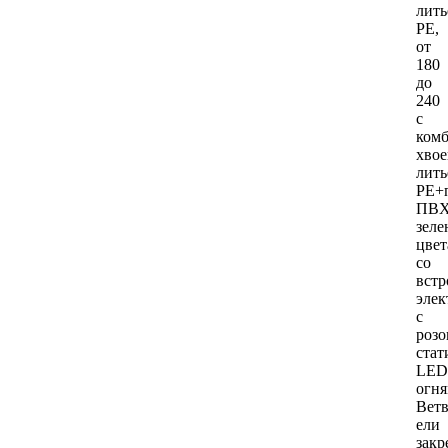
лить
РЕ,
от
180
до
240
с
ком
хвое
лить
PE+
ПВ
зеле
цвет
со
встр
элек
с
роз
ста
LED
огня
Вет
ели
закр