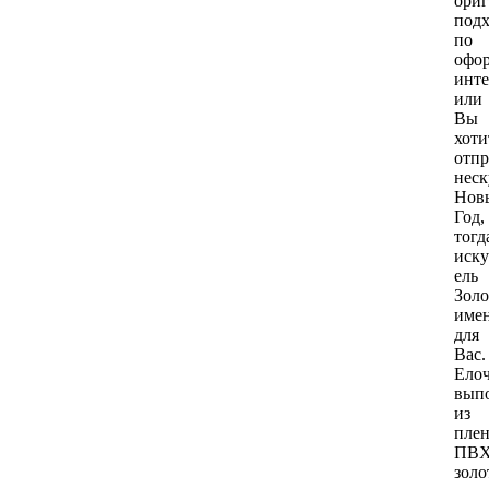
ори
подх
по
офо
инте
или
Вы
хоти
отпр
нес
Нов
Год,
тогд
иску
ель
Золо
име
для
Вас.
Ело
вып
из
пле
ПВ
золо