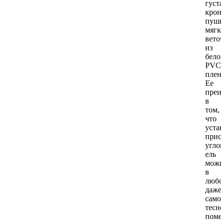
густ
крон
пуш
мягк
вето
из
бело
PVC
плен
Ее
пре
в
том,
что
уста
при
угл
ель
мож
в
люб
даж
сам
тесн
пом