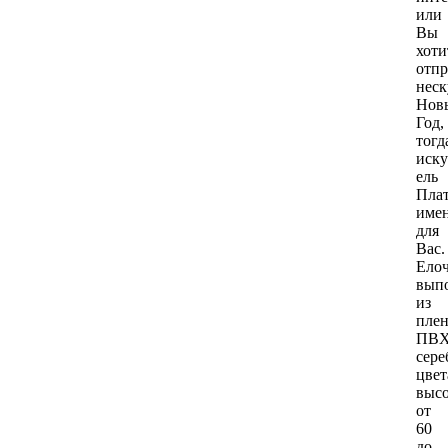
или
Вы
хоти
отпр
нес
Нов
Год,
тогд
иску
ель
Пла
име
для
Вас.
Ело
вып
из
пле
ПВ
сере
цвет
выс
от
60
до