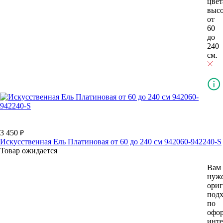
цвет
выс
от
60
до
240
см.
3 450
Искусственная Ель Платиновая от 60 до 240 см 942060-942240-S
Товар ожидается
Вам
нуж
ори
подх
по
офо
инте