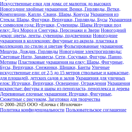
Искусственные елки для дома: от малюток до высоких
Новогодние хвойные украшения: Венки, Гирлянды, Ветки,
Композиции, Капли, Свани, Шары, Конусы
Украшения из
Стекла: Шары, Фигурки, Верхушки, Гирлянды, Бусы
Украшения
с символом года: Игрушки, Сувениры, Шары
Игрушки под
елку: Дед Мороз и Снегурка, Персонажи и Звери
Новогодний
декор: цветы, ленты, сувениры, подсвечники
Новогодние
украшения в коллекциях: фигурные из акрила, пластика в
коллекциях по стилю и цветам
Фольгированные украшения:
Мишура, Дождик, Гирлянды
Новогодние электрогирлянды:
Световые Нити, Занавесы, Сети, Сосульки, Фигуры, Панно,
Мотивы
Пластиковые украшения на елку: Шары, Фигурные,
Бусы, Верхушки, Снежинки, Шишки, Банты
Уличные
искусственные ели: от 2,5 до 15 метров ствольные и каркасные,
для площадей, детских садов и залов
Украшения для уличных
елок: Игрушки, Верхушки, Освещение, Ограждения
Украшения
искристые: фигуры и шары из пенопласта, пеноплекса и дерева
Деревянные елочные украшения: Игрушки, Фигурные,
Сюжетные с рисунком, Заготовки для творчества
© 2000–2025 ООО «Елочка с Иголочки»
Политика конфиденциальности
Пользовательское соглашение