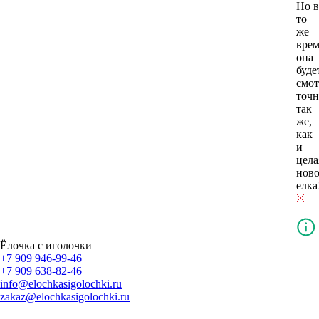
Но в
то
же
врем
она
буде
смот
точн
так
же,
как
и
цела
ново
елка
Ёлочка с иголочки
+7 909 946-99-46
+7 909 638-82-46
info@elochkasigolochki.ru
zakaz@elochkasigolochki.ru