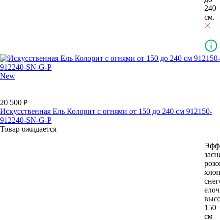
240
см.
New
20 500
Искусственная Ель Колорит с огнями от 150 до 240 см 912150-
912240-SN-G-P
Товар ожидается
Эффе
засн
роз
хло
снег
елоч
выс
150
см