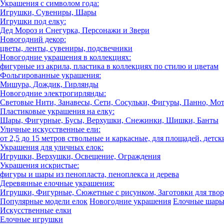
Украшения с символом года:
Игрушки, Сувениры, Шары
Игрушки под елку:
Дед Мороз и Снегурка, Персонажи и Звери
Новогодний декор:
цветы, ленты, сувениры, подсвечники
Новогодние украшения в коллекциях:
фигурные из акрила, пластика в коллекциях по стилю и цветам
Фольгированные украшения:
Мишура, Дождик, Гирлянды
Новогодние электрогирлянды:
Световые Нити, Занавесы, Сети, Сосульки, Фигуры, Панно, Мо
Пластиковые украшения на елку:
Шары, Фигурные, Бусы, Верхушки, Снежинки, Шишки, Банты
Уличные искусственные ели:
от 2,5 до 15 метров ствольные и каркасные, для площадей, детск
Украшения для уличных елок:
Игрушки, Верхушки, Освещение, Ограждения
Украшения искристые:
фигуры и шары из пенопласта, пеноплекса и дерева
Деревянные елочные украшения:
Игрушки, Фигурные, Сюжетные с рисунком, Заготовки для твор
Популярные модели елок
Новогодние украшения
Елочные шар
Искусственные елки
Елочные игрушки