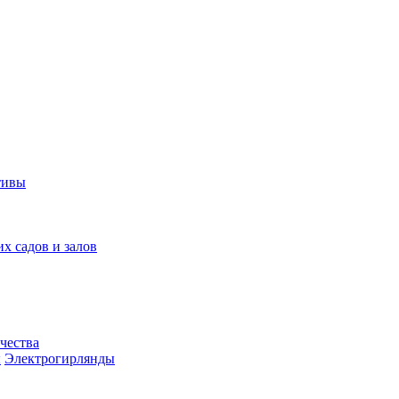
тивы
их садов и залов
чества
ы
Электрогирлянды