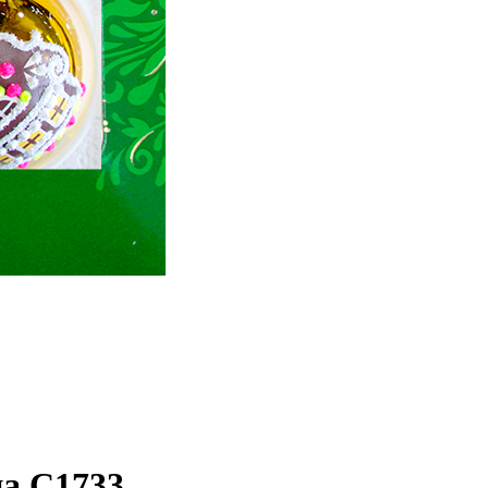
а С1733