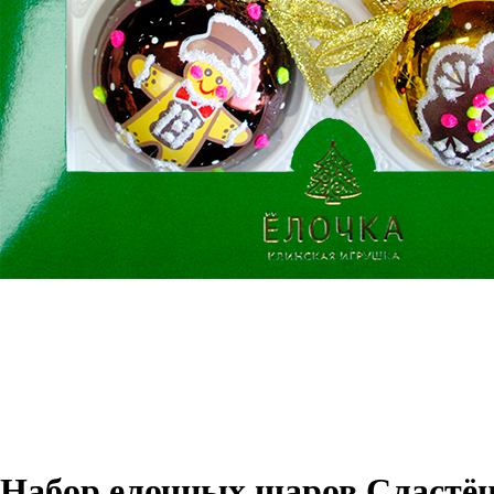
Набор елочных шаров Сластён