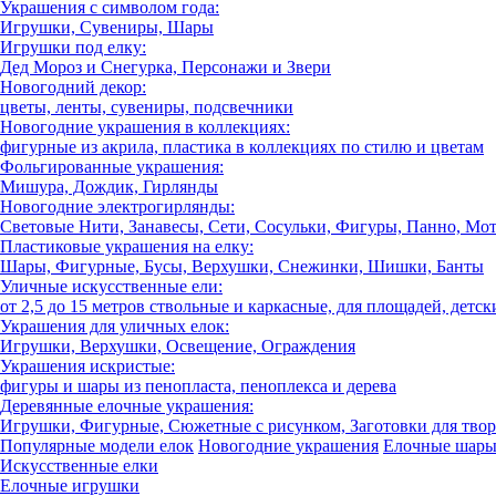
Украшения с символом года:
Игрушки, Сувениры, Шары
Игрушки под елку:
Дед Мороз и Снегурка, Персонажи и Звери
Новогодний декор:
цветы, ленты, сувениры, подсвечники
Новогодние украшения в коллекциях:
фигурные из акрила, пластика в коллекциях по стилю и цветам
Фольгированные украшения:
Мишура, Дождик, Гирлянды
Новогодние электрогирлянды:
Световые Нити, Занавесы, Сети, Сосульки, Фигуры, Панно, Мо
Пластиковые украшения на елку:
Шары, Фигурные, Бусы, Верхушки, Снежинки, Шишки, Банты
Уличные искусственные ели:
от 2,5 до 15 метров ствольные и каркасные, для площадей, детск
Украшения для уличных елок:
Игрушки, Верхушки, Освещение, Ограждения
Украшения искристые:
фигуры и шары из пенопласта, пеноплекса и дерева
Деревянные елочные украшения:
Игрушки, Фигурные, Сюжетные с рисунком, Заготовки для твор
Популярные модели елок
Новогодние украшения
Елочные шар
Искусственные елки
Елочные игрушки