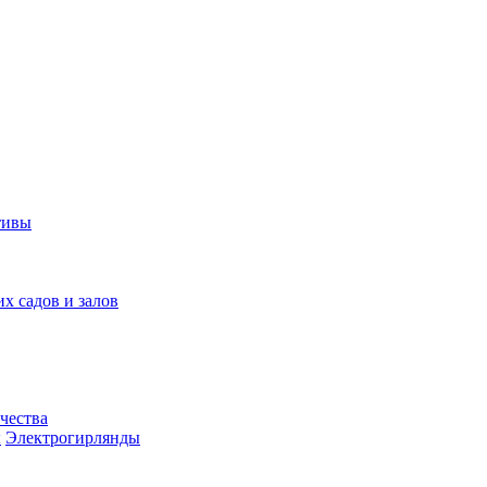
тивы
их садов и залов
чества
ы
Электрогирлянды