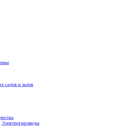
тивы
их садов и залов
чества
ы
Электрогирлянды