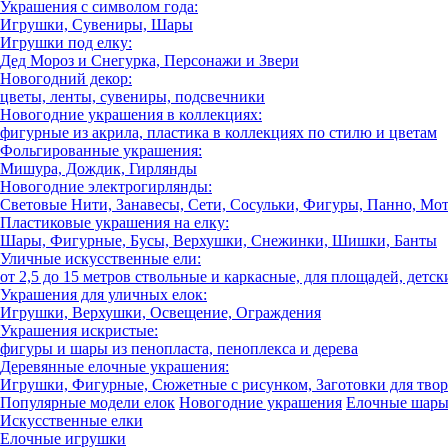
Украшения с символом года:
Игрушки, Сувениры, Шары
Игрушки под елку:
Дед Мороз и Снегурка, Персонажи и Звери
Новогодний декор:
цветы, ленты, сувениры, подсвечники
Новогодние украшения в коллекциях:
фигурные из акрила, пластика в коллекциях по стилю и цветам
Фольгированные украшения:
Мишура, Дождик, Гирлянды
Новогодние электрогирлянды:
Световые Нити, Занавесы, Сети, Сосульки, Фигуры, Панно, Мо
Пластиковые украшения на елку:
Шары, Фигурные, Бусы, Верхушки, Снежинки, Шишки, Банты
Уличные искусственные ели:
от 2,5 до 15 метров ствольные и каркасные, для площадей, детск
Украшения для уличных елок:
Игрушки, Верхушки, Освещение, Ограждения
Украшения искристые:
фигуры и шары из пенопласта, пеноплекса и дерева
Деревянные елочные украшения:
Игрушки, Фигурные, Сюжетные с рисунком, Заготовки для твор
Популярные модели елок
Новогодние украшения
Елочные шар
Искусственные елки
Елочные игрушки