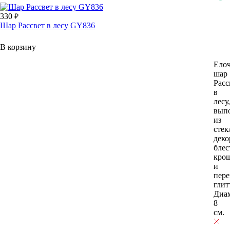
330
Шар Рассвет в лесу GY836
В корзину
Ело
шар
Расс
в
лесу,
вып
из
стек
деко
блес
кро
и
пер
глит
Диа
8
см.