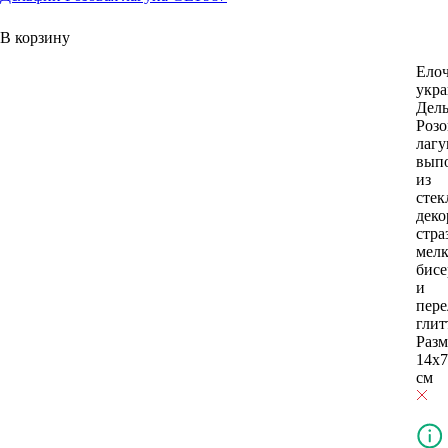
В корзину
Ело
укр
Дел
Розо
лагу
вып
из
стек
деко
стра
мел
бис
и
пер
глит
Разм
14х7
см