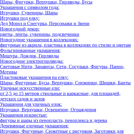
Шары, Фигурки, Верхушки, Гирлянды, Бусы
Украшения с символом года:
Игрушки, Сувениры, Шары
Игрушки под елку:
Дед Мороз и Снегурка, Персонажи и Звери
Новогодний декор:
цветы, ленты, сувениры, подсвечники
Новогодние украшения в коллекциях:
фигурные из акрила, пластика в коллекциях по стилю и цветам
Фольгированные украшения:
Мишура, Дождик, Гирлянды
Новогодние электрогирлянды:
Световые Нити, Занавесы, Сети, Сосульки, Фигуры, Панно,
Мотивы
Пластиковые украшения на елку:
Шары, Фигурные, Бусы, Верхушки, Снежинки, Шишки, Банты
Уличные искусственные ели:
от 2,5 до 15 метров ствольные и каркасные, для площадей,
детских садов и залов
Украшения для уличных елок:
Игрушки, Верхушки, Освещение, Ограждения
Украшения искристые:
фигуры и шары из пенопласта, пеноплекса и дерева
Деревянные елочные украшения:
Игрушки, Фигурные, Сюжетные с рисунком, Заготовки для