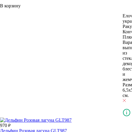
В корзину
Ело
укр
Рак
Кон
Пля
Вара
вып
из
стек
деко
блес
и
жем
Разм
6,5х
см.
970
Дельфин Розовая лагуна GLT987