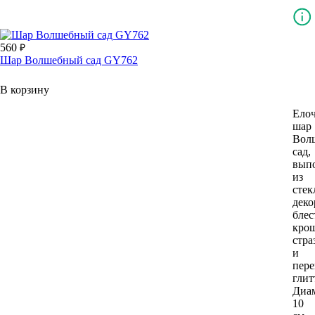
560
Шар Волшебный сад GY762
В корзину
Ело
шар
Вол
сад,
вып
из
стек
деко
блес
крош
стра
и
пер
глит
Диа
10