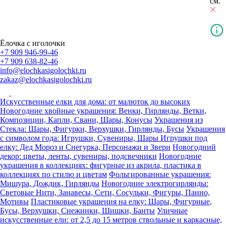
см.
Ёлочка с иголочки
+7 909 946-99-46
+7 909 638-82-46
info@elochkasigolochki.ru
zakaz@elochkasigolochki.ru
Искусственные елки для дома: от малюток до высоких
Новогодние хвойные украшения: Венки, Гирлянды, Ветки,
Композиции, Капли, Свани, Шары, Конусы
Украшения из
Стекла: Шары, Фигурки, Верхушки, Гирлянды, Бусы
Украшения
с символом года: Игрушки, Сувениры, Шары
Игрушки под
елку: Дед Мороз и Снегурка, Персонажи и Звери
Новогодний
декор: цветы, ленты, сувениры, подсвечники
Новогодние
украшения в коллекциях: фигурные из акрила, пластика в
коллекциях по стилю и цветам
Фольгированные украшения:
Мишура, Дождик, Гирлянды
Новогодние электрогирлянды:
Световые Нити, Занавесы, Сети, Сосульки, Фигуры, Панно,
Мотивы
Пластиковые украшения на елку: Шары, Фигурные,
Бусы, Верхушки, Снежинки, Шишки, Банты
Уличные
искусственные ели: от 2,5 до 15 метров ствольные и каркасные,