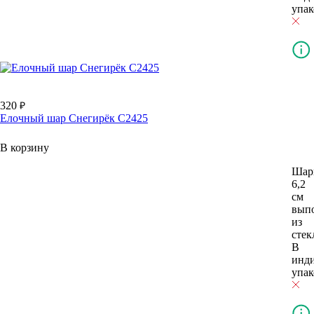
упак
320
Елочный шар Снегирёк С2425
В корзину
Шар
6,2
см
вып
из
стек
В
инд
упак