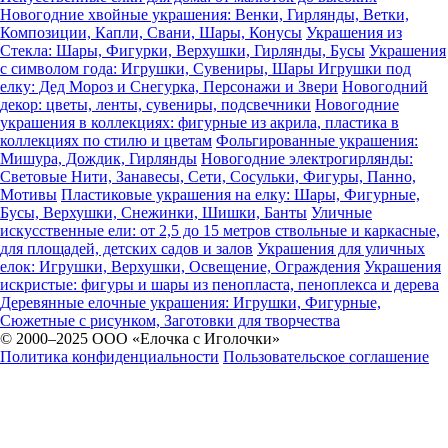
Новогодние хвойные украшения: Венки, Гирлянды, Ветки,
Композиции, Капли, Свани, Шары, Конусы
Украшения из
Стекла: Шары, Фигурки, Верхушки, Гирлянды, Бусы
Украшения
с символом года: Игрушки, Сувениры, Шары
Игрушки под
елку: Дед Мороз и Снегурка, Персонажи и Звери
Новогодний
декор: цветы, ленты, сувениры, подсвечники
Новогодние
украшения в коллекциях: фигурные из акрила, пластика в
коллекциях по стилю и цветам
Фольгированные украшения:
Мишура, Дождик, Гирлянды
Новогодние электрогирлянды:
Световые Нити, Занавесы, Сети, Сосульки, Фигуры, Панно,
Мотивы
Пластиковые украшения на елку: Шары, Фигурные,
Бусы, Верхушки, Снежинки, Шишки, Банты
Уличные
искусственные ели: от 2,5 до 15 метров ствольные и каркасные,
для площадей, детских садов и залов
Украшения для уличных
елок: Игрушки, Верхушки, Освещение, Ограждения
Украшения
искристые: фигуры и шары из пенопласта, пеноплекса и дерева
Деревянные елочные украшения: Игрушки, Фигурные,
Сюжетные с рисунком, Заготовки для творчества
© 2000–2025 ООО «Елочка с Иголочки»
Политика конфиденциальности
Пользовательское соглашение