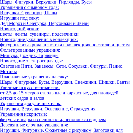
Шары, Фигурки, Верхушки, Гирлянды, Бусы
Украшения с символом года:
Игрушки, Сувениры, Шары
Игрушки под елку:
Дед Мороз и Снегурка, Персонажи и Звери
Новогодний декор:
цветы, ленты, сувениры, подсвечники
Новогодние украшения в коллекциях:
фигурные из акрила, пластика в коллекциях по стилю и цветам
Фольгированные украшения:
Мишура, Дождик, Гирлянды
Новогодние электрогирлянды:
Световые Нити, Занавесы, Сети, Сосульки, Фигуры, Панно,
Мотивы
Пластиковые украшения на елку:
Шары, Фигурные, Бусы, Верхушки, Снежинки, Шишки, Банты
Уличные искусственные ели:
от 2,5 до 15 метров ствольные и каркасные, для площадей,
детских садов и залов
Украшения для уличных елок:
Игрушки, Верхушки, Освещение, Ограждения
Украшения искристые:
фигуры и шары из пенопласта, пеноплекса и дерева
Деревянные елочные украшения:
Игрушки, Фигурные, Сюжетные с рисунком, Заготовки для