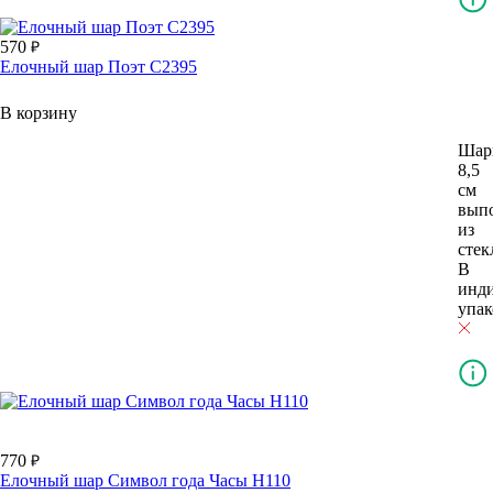
570
Елочный шар Поэт С2395
В корзину
Шар
8,5
см
вып
из
стек
В
инд
упак
770
Елочный шар Символ года Часы Н110