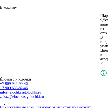
В корзину
Шар
9,5с
вып
из
стек
В
инд
упак
Цве
в
ассо
Ёлочка с иголочки
+7 909 946-99-46
+7 909 638-82-46
info@elochkasigolochki.ru
zakaz@elochkasigolochki.ru
Искусственные елки для дома: от малюток до высоких