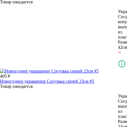
Товар ожидается
Укр
Сосу
кону
вып
из
плас
Разм
42см
405
Новогоднее украшение Сосулька синий 23см #5
Товар ожидается
Укр
Сосу
вып
из
плас
Разм
23см