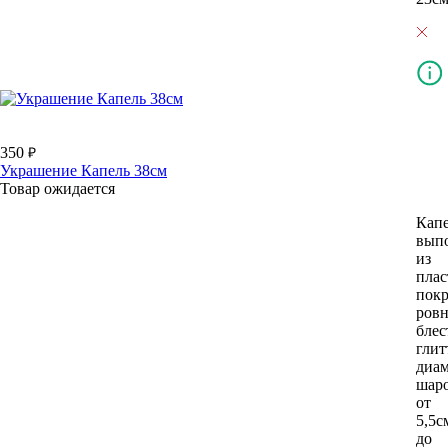
350
Украшение Капель 38см
Товар ожидается
Кап
вып
из
плас
пок
ров
бле
глит
диам
шар
от
5,5с
до