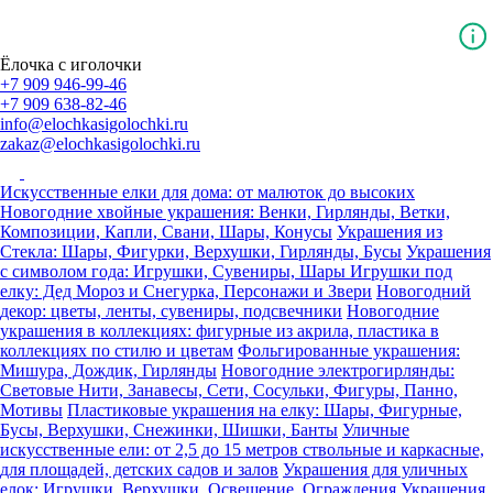
Ёлочка с иголочки
+7 909 946-99-46
+7 909 638-82-46
info@elochkasigolochki.ru
zakaz@elochkasigolochki.ru
Искусственные елки для дома: от малюток до высоких
Новогодние хвойные украшения: Венки, Гирлянды, Ветки,
Композиции, Капли, Свани, Шары, Конусы
Украшения из
Стекла: Шары, Фигурки, Верхушки, Гирлянды, Бусы
Украшения
с символом года: Игрушки, Сувениры, Шары
Игрушки под
елку: Дед Мороз и Снегурка, Персонажи и Звери
Новогодний
декор: цветы, ленты, сувениры, подсвечники
Новогодние
украшения в коллекциях: фигурные из акрила, пластика в
коллекциях по стилю и цветам
Фольгированные украшения:
Мишура, Дождик, Гирлянды
Новогодние электрогирлянды:
Световые Нити, Занавесы, Сети, Сосульки, Фигуры, Панно,
Мотивы
Пластиковые украшения на елку: Шары, Фигурные,
Бусы, Верхушки, Снежинки, Шишки, Банты
Уличные
искусственные ели: от 2,5 до 15 метров ствольные и каркасные,
для площадей, детских садов и залов
Украшения для уличных
елок: Игрушки, Верхушки, Освещение, Ограждения
Украшения