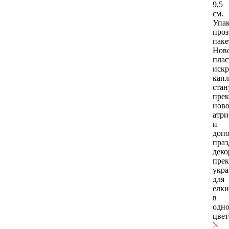
9,5
см.
Упак
про
паке
Нов
плас
иск
кап
стан
пре
нов
атри
и
допо
пра
деко
прек
укр
для
елки
в
одн
цвет