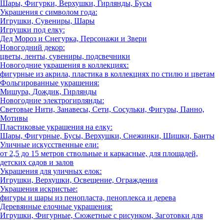
Шары, Фигурки, Верхушки, Гирлянды, Бусы
Украшения с символом года:
Игрушки, Сувениры, Шары
Игрушки под елку:
Дед Мороз и Снегурка, Персонажи и Звери
Новогодний декор:
цветы, ленты, сувениры, подсвечники
Новогодние украшения в коллекциях:
фигурные из акрила, пластика в коллекциях по стилю и цветам
Фольгированные украшения:
Мишура, Дождик, Гирлянды
Новогодние электрогирлянды:
Световые Нити, Занавесы, Сети, Сосульки, Фигуры, Панно,
Мотивы
Пластиковые украшения на елку:
Шары, Фигурные, Бусы, Верхушки, Снежинки, Шишки, Банты
Уличные искусственные ели:
от 2,5 до 15 метров ствольные и каркасные, для площадей,
детских садов и залов
Украшения для уличных елок:
Игрушки, Верхушки, Освещение, Ограждения
Украшения искристые:
фигуры и шары из пенопласта, пеноплекса и дерева
Деревянные елочные украшения:
Игрушки, Фигурные, Сюжетные с рисунком, Заготовки для