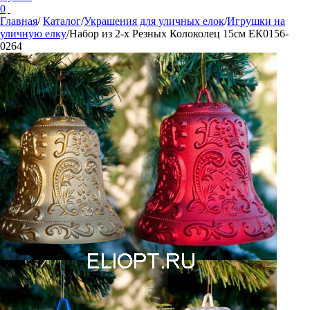
0
Главная
/
Каталог
/
Украшения для уличных елок
/
Игрушки на
уличную елку
/
Набор из 2-х Резных Колоколец 15см ЕК0156-
0264