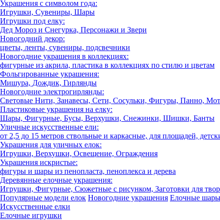
Украшения с символом года:
Игрушки, Сувениры, Шары
Игрушки под елку:
Дед Мороз и Снегурка, Персонажи и Звери
Новогодний декор:
цветы, ленты, сувениры, подсвечники
Новогодние украшения в коллекциях:
фигурные из акрила, пластика в коллекциях по стилю и цветам
Фольгированные украшения:
Мишура, Дождик, Гирлянды
Новогодние электрогирлянды:
Световые Нити, Занавесы, Сети, Сосульки, Фигуры, Панно, Мо
Пластиковые украшения на елку:
Шары, Фигурные, Бусы, Верхушки, Снежинки, Шишки, Банты
Уличные искусственные ели:
от 2,5 до 15 метров ствольные и каркасные, для площадей, детск
Украшения для уличных елок:
Игрушки, Верхушки, Освещение, Ограждения
Украшения искристые:
фигуры и шары из пенопласта, пеноплекса и дерева
Деревянные елочные украшения:
Игрушки, Фигурные, Сюжетные с рисунком, Заготовки для твор
Популярные модели елок
Новогодние украшения
Елочные шар
Искусственные елки
Елочные игрушки