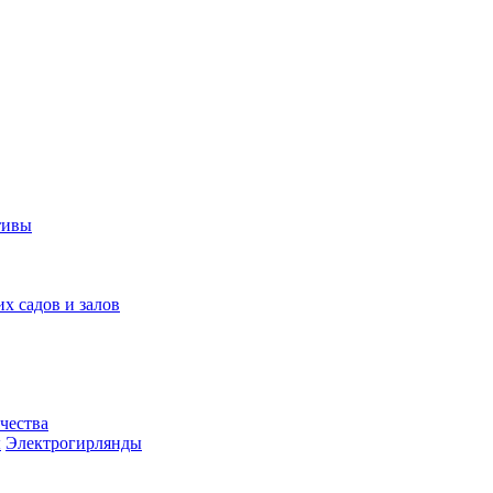
тивы
их садов и залов
чества
ы
Электрогирлянды