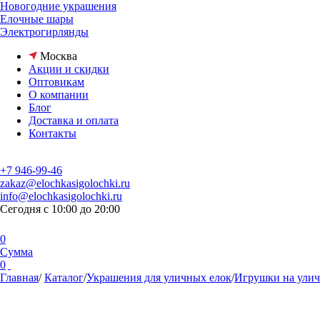
Новогодние украшения
Елочные шары
Электрогирлянды
Москва
Акции и скидки
Оптовикам
О компании
Блог
Доставка и оплата
Контакты
+7 946-99-46
zakaz@elochkasigolochki.ru
info@elochkasigolochki.ru
Сегодня с 10:00 до 20:00
0
Сумма
0
Главная
/
Каталог
/
Украшения для уличных елок
/
Игрушки на улич