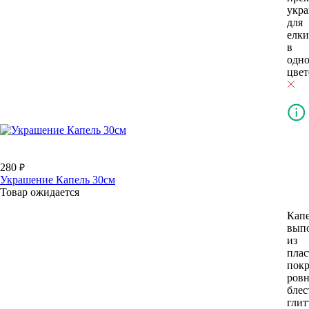
укр
для
елки
в
одн
цвет
280
Украшение Капель 30см
Товар ожидается
Кап
вып
из
плас
пок
ров
бле
глит