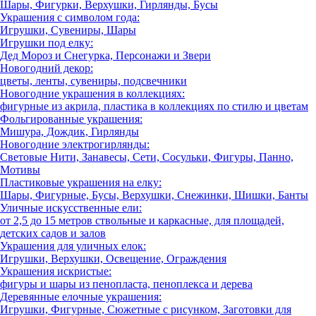
Шары, Фигурки, Верхушки, Гирлянды, Бусы
Украшения с символом года:
Игрушки, Сувениры, Шары
Игрушки под елку:
Дед Мороз и Снегурка, Персонажи и Звери
Новогодний декор:
цветы, ленты, сувениры, подсвечники
Новогодние украшения в коллекциях:
фигурные из акрила, пластика в коллекциях по стилю и цветам
Фольгированные украшения:
Мишура, Дождик, Гирлянды
Новогодние электрогирлянды:
Световые Нити, Занавесы, Сети, Сосульки, Фигуры, Панно,
Мотивы
Пластиковые украшения на елку:
Шары, Фигурные, Бусы, Верхушки, Снежинки, Шишки, Банты
Уличные искусственные ели:
от 2,5 до 15 метров ствольные и каркасные, для площадей,
детских садов и залов
Украшения для уличных елок:
Игрушки, Верхушки, Освещение, Ограждения
Украшения искристые:
фигуры и шары из пенопласта, пеноплекса и дерева
Деревянные елочные украшения:
Игрушки, Фигурные, Сюжетные с рисунком, Заготовки для