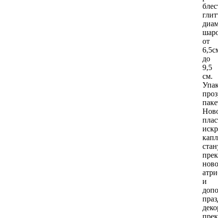
бле
глит
диам
шар
от
6,5с
до
9,5
см.
Упак
про
паке
Нов
плас
иск
кап
стан
пре
нов
атри
и
допо
пра
деко
прек