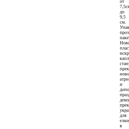
от
7,5с
до
9,5
см.
Упак
про
паке
Нов
плас
иск
кап
стан
пре
нов
атри
и
допо
пра
деко
прек
укр
для
елки
в