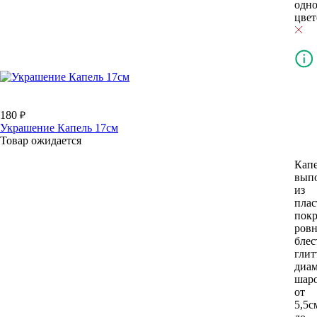
одн
цвет
180
Украшение Капель 17см
Товар ожидается
Кап
вып
из
плас
пок
ров
бле
глит
диам
шар
от
5,5с