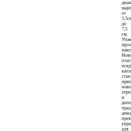
диам
шар
от
5,5с
до
7,5
см.
Упак
про
паке
Нов
плас
иск
кап
стан
пре
нов
атри
и
допо
пра
деко
прек
укр
для