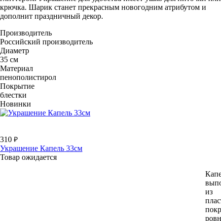
крючка. Шарик станет прекрасным новогодним атрибутом и
дополнит праздничный декор.
Производитель
Российский производитель
Диаметр
35 см
Материал
пенополистирол
Покрытие
блестки
Новинки
310
Украшение Капель 33см
Товар ожидается
Кап
вып
из
плас
пок
ров