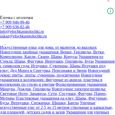
Ёлочка с иголочки
+7 909 946-99-46
+7 909 638-82-46
info@elochkasigolochki.ru
zakaz@elochkasigolochki.ru
Искусственные елки для дома: от малюток до высоких
Новогодние хвойные украшения: Венки, Гирлянды, Ветки,
Композиции, Капли, Свани, Шары, Конусы
Украшения из
Стекла: Шары, Фигурки, Верхушки, Гирлянды, Бусы
Украшения
с символом года: Игрушки, Сувениры, Шары
Игрушки под
елку: Дед Мороз и Снегурка, Персонажи и Звери
Новогодний
декор: цветы, ленты, сувениры, подсвечники
Новогодние
украшения в коллекциях: фигурные из акрила, пластика в
коллекциях по стилю и цветам
Фольгированные украшения:
Мишура, Дождик, Гирлянды
Новогодние электрогирлянды:
Световые Нити, Занавесы, Сети, Сосульки, Фигуры, Панно,
Мотивы
Пластиковые украшения на елку: Шары, Фигурные,
Бусы, Верхушки, Снежинки, Шишки, Банты
Уличные
искусственные ели: от 2,5 до 15 метров ствольные и каркасные,
для площадей, детских садов и залов
Украшения для уличных