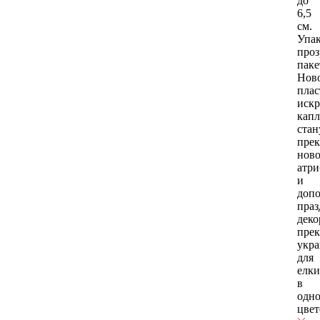
до
6,5
см.
Упак
про
паке
Нов
плас
иск
кап
стан
пре
нов
атри
и
допо
пра
деко
прек
укр
для
елки
в
одн
цвет