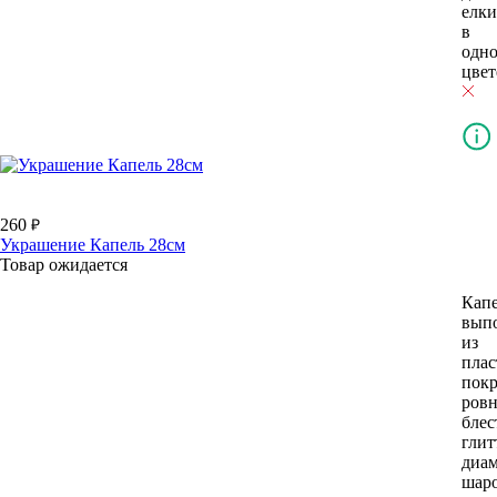
елки
в
одн
цвет
260
Украшение Капель 28см
Товар ожидается
Кап
вып
из
плас
пок
ров
бле
глит
диам
шар