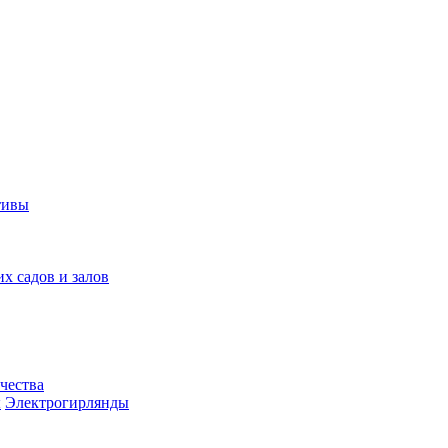
тивы
их садов и залов
чества
ы
Электрогирлянды