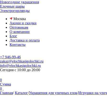
Новогодние украшения
Елочные шары
Электрогирлянды
Москва
Акции и скидки
Оптовикам
О компании
Блог
Доставка и оплата
Контакты
+7 946-99-46
zakaz@elochkasigolochki.ru
info@elochkasigolochki.ru
Сегодня с 10:00 до 20:00
0
Сумма
0
Главная
/
Каталог
/
Украшения для уличных елок
/
Игрушки на улич