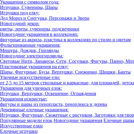
Украшения с символом года:
Игрушки, Сувениры, Шары
Игрушки под елку:
Дед Мороз и Снегурка, Персонажи и Звери
Новогодний декор:
цветы, ленты, сувениры, подсвечники
Новогодние украшения в коллекциях:
фигурные из акрила, пластика в коллекциях по стилю и цветам
Фольгированные украшения:
Мишура, Дождик, Гирлянды
Новогодние электрогирлянды:
Световые Нити, Занавесы, Сети, Сосульки, Фигуры, Панно, Мо
Пластиковые украшения на елку:
Шары, Фигурные, Бусы, Верхушки, Снежинки, Шишки, Банты
Уличные искусственные ели:
от 2,5 до 15 метров ствольные и каркасные, для площадей, детск
Украшения для уличных елок:
Игрушки, Верхушки, Освещение, Ограждения
Украшения искристые:
фигуры и шары из пенопласта, пеноплекса и дерева
Деревянные елочные украшения:
Игрушки, Фигурные, Сюжетные с рисунком, Заготовки для твор
Популярные модели елок
Новогодние украшения
Елочные шар
Искусственные елки
Елочные игрушки