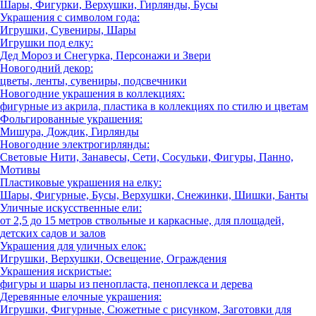
Шары, Фигурки, Верхушки, Гирлянды, Бусы
Украшения с символом года:
Игрушки, Сувениры, Шары
Игрушки под елку:
Дед Мороз и Снегурка, Персонажи и Звери
Новогодний декор:
цветы, ленты, сувениры, подсвечники
Новогодние украшения в коллекциях:
фигурные из акрила, пластика в коллекциях по стилю и цветам
Фольгированные украшения:
Мишура, Дождик, Гирлянды
Новогодние электрогирлянды:
Световые Нити, Занавесы, Сети, Сосульки, Фигуры, Панно,
Мотивы
Пластиковые украшения на елку:
Шары, Фигурные, Бусы, Верхушки, Снежинки, Шишки, Банты
Уличные искусственные ели:
от 2,5 до 15 метров ствольные и каркасные, для площадей,
детских садов и залов
Украшения для уличных елок:
Игрушки, Верхушки, Освещение, Ограждения
Украшения искристые:
фигуры и шары из пенопласта, пеноплекса и дерева
Деревянные елочные украшения:
Игрушки, Фигурные, Сюжетные с рисунком, Заготовки для