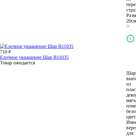
пер
стра
Разм
20см
710
Елочное украшение Шар В11035
Товар ожидается
Шар
вып
из
плас
деко
мяг
пом
бело
цвет
Име
вере
для