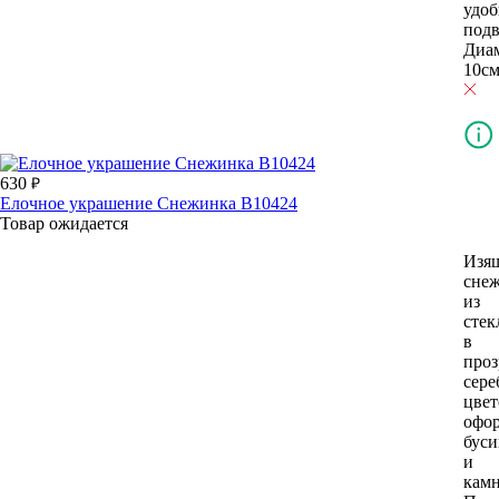
удоб
под
Диа
10см
630
Елочное украшение Снежинка В10424
Товар ожидается
Изя
сне
из
стек
в
проз
сере
цвет
офо
бус
и
камн