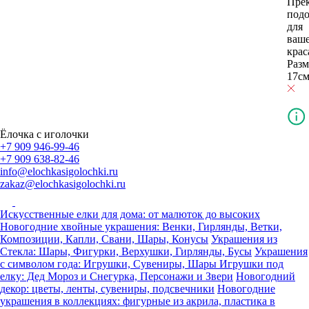
Пре
подо
для
ваш
крас
Разм
17см
Ёлочка с иголочки
+7 909 946-99-46
+7 909 638-82-46
info@elochkasigolochki.ru
zakaz@elochkasigolochki.ru
Искусственные елки для дома: от малюток до высоких
Новогодние хвойные украшения: Венки, Гирлянды, Ветки,
Композиции, Капли, Свани, Шары, Конусы
Украшения из
Стекла: Шары, Фигурки, Верхушки, Гирлянды, Бусы
Украшения
с символом года: Игрушки, Сувениры, Шары
Игрушки под
елку: Дед Мороз и Снегурка, Персонажи и Звери
Новогодний
декор: цветы, ленты, сувениры, подсвечники
Новогодние
украшения в коллекциях: фигурные из акрила, пластика в