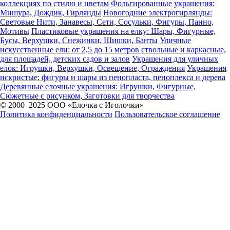
коллекциях по стилю и цветам
Фольгированные украшения:
Мишура, Дождик, Гирлянды
Новогодние электрогирлянды:
Световые Нити, Занавесы, Сети, Сосульки, Фигуры, Панно,
Мотивы
Пластиковые украшения на елку: Шары, Фигурные,
Бусы, Верхушки, Снежинки, Шишки, Банты
Уличные
искусственные ели: от 2,5 до 15 метров ствольные и каркасные,
для площадей, детских садов и залов
Украшения для уличных
елок: Игрушки, Верхушки, Освещение, Ограждения
Украшения
искристые: фигуры и шары из пенопласта, пеноплекса и дерева
Деревянные елочные украшения: Игрушки, Фигурные,
Сюжетные с рисунком, Заготовки для творчества
© 2000–2025 ООО «Елочка с Иголочки»
Политика конфиденциальности
Пользовательское соглашение