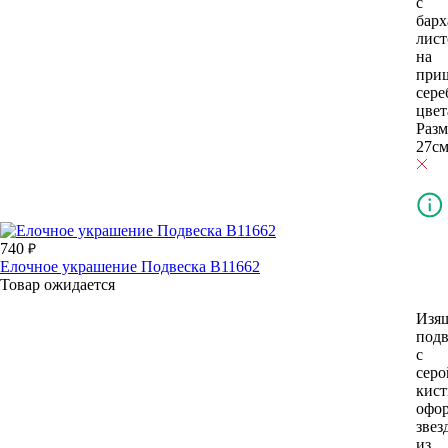
с
бар
лис
на
при
сере
цвет
Разм
27см
740
Елочное украшение Подвеска В11662
Товар ожидается
Изя
подв
с
серо
кис
офо
звез
из