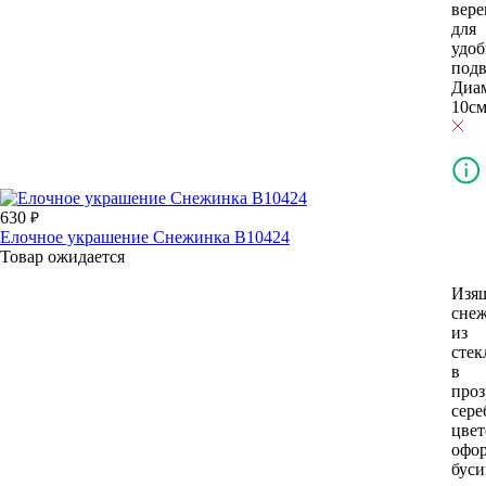
вере
для
удоб
под
Диа
10см
630
Елочное украшение Снежинка В10424
Товар ожидается
Изя
сне
из
стек
в
проз
сере
цвет
офо
бус