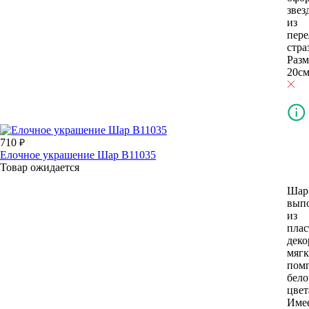
звез
из
пер
стра
Разм
20см
710
Елочное украшение Шар В11035
Товар ожидается
Шар
вып
из
плас
деко
мяг
пом
бело
цвет
Име