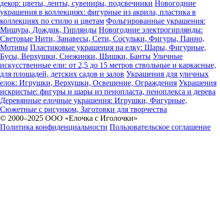
декор: цветы, ленты, сувениры, подсвечники
Новогодние
украшения в коллекциях: фигурные из акрила, пластика в
коллекциях по стилю и цветам
Фольгированные украшения:
Мишура, Дождик, Гирлянды
Новогодние электрогирлянды:
Световые Нити, Занавесы, Сети, Сосульки, Фигуры, Панно,
Мотивы
Пластиковые украшения на елку: Шары, Фигурные,
Бусы, Верхушки, Снежинки, Шишки, Банты
Уличные
искусственные ели: от 2,5 до 15 метров ствольные и каркасные,
для площадей, детских садов и залов
Украшения для уличных
елок: Игрушки, Верхушки, Освещение, Ограждения
Украшения
искристые: фигуры и шары из пенопласта, пеноплекса и дерева
Деревянные елочные украшения: Игрушки, Фигурные,
Сюжетные с рисунком, Заготовки для творчества
© 2000–2025 ООО «Елочка с Иголочки»
Политика конфиденциальности
Пользовательское соглашение