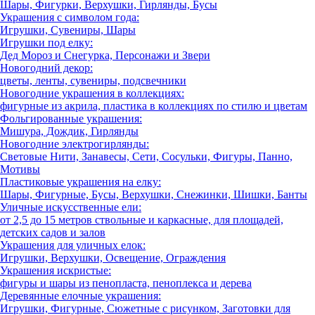
Шары, Фигурки, Верхушки, Гирлянды, Бусы
Украшения с символом года:
Игрушки, Сувениры, Шары
Игрушки под елку:
Дед Мороз и Снегурка, Персонажи и Звери
Новогодний декор:
цветы, ленты, сувениры, подсвечники
Новогодние украшения в коллекциях:
фигурные из акрила, пластика в коллекциях по стилю и цветам
Фольгированные украшения:
Мишура, Дождик, Гирлянды
Новогодние электрогирлянды:
Световые Нити, Занавесы, Сети, Сосульки, Фигуры, Панно,
Мотивы
Пластиковые украшения на елку:
Шары, Фигурные, Бусы, Верхушки, Снежинки, Шишки, Банты
Уличные искусственные ели:
от 2,5 до 15 метров ствольные и каркасные, для площадей,
детских садов и залов
Украшения для уличных елок:
Игрушки, Верхушки, Освещение, Ограждения
Украшения искристые:
фигуры и шары из пенопласта, пеноплекса и дерева
Деревянные елочные украшения:
Игрушки, Фигурные, Сюжетные с рисунком, Заготовки для