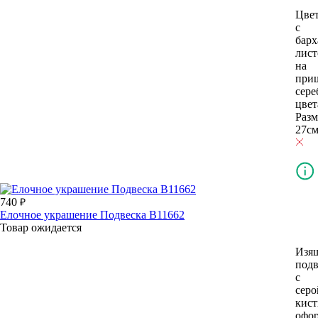
Цве
с
бар
лис
на
при
сере
цвет
Разм
27см
740
Елочное украшение Подвеска В11662
Товар ожидается
Изя
подв
с
серо
кис
офо