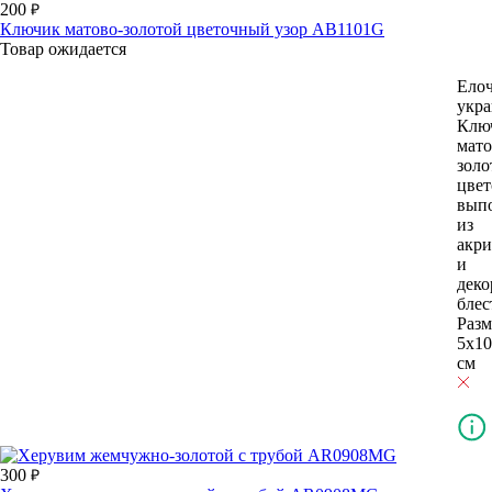
200
Ключик матово-золотой цветочный узор AB1101G
Товар ожидается
Ело
укр
Клю
мато
золо
цвет
вып
из
акри
и
деко
блес
Разм
5х10
см
300