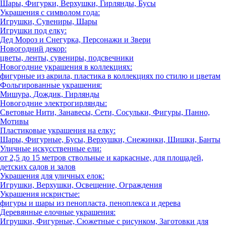
Шары, Фигурки, Верхушки, Гирлянды, Бусы
Украшения с символом года:
Игрушки, Сувениры, Шары
Игрушки под елку:
Дед Мороз и Снегурка, Персонажи и Звери
Новогодний декор:
цветы, ленты, сувениры, подсвечники
Новогодние украшения в коллекциях:
фигурные из акрила, пластика в коллекциях по стилю и цветам
Фольгированные украшения:
Мишура, Дождик, Гирлянды
Новогодние электрогирлянды:
Световые Нити, Занавесы, Сети, Сосульки, Фигуры, Панно,
Мотивы
Пластиковые украшения на елку:
Шары, Фигурные, Бусы, Верхушки, Снежинки, Шишки, Банты
Уличные искусственные ели:
от 2,5 до 15 метров ствольные и каркасные, для площадей,
детских садов и залов
Украшения для уличных елок:
Игрушки, Верхушки, Освещение, Ограждения
Украшения искристые:
фигуры и шары из пенопласта, пеноплекса и дерева
Деревянные елочные украшения:
Игрушки, Фигурные, Сюжетные с рисунком, Заготовки для