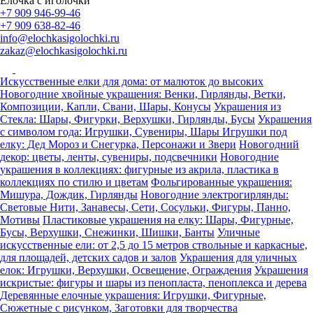
Ёлочка с иголочки
+7 909 946-99-46
+7 909 638-82-46
info@elochkasigolochki.ru
zakaz@elochkasigolochki.ru
Искусственные елки для дома: от малюток до высоких
Новогодние хвойные украшения: Венки, Гирлянды, Ветки,
Композиции, Капли, Свани, Шары, Конусы
Украшения из
Стекла: Шары, Фигурки, Верхушки, Гирлянды, Бусы
Украшения
с символом года: Игрушки, Сувениры, Шары
Игрушки под
елку: Дед Мороз и Снегурка, Персонажи и Звери
Новогодний
декор: цветы, ленты, сувениры, подсвечники
Новогодние
украшения в коллекциях: фигурные из акрила, пластика в
коллекциях по стилю и цветам
Фольгированные украшения:
Мишура, Дождик, Гирлянды
Новогодние электрогирлянды:
Световые Нити, Занавесы, Сети, Сосульки, Фигуры, Панно,
Мотивы
Пластиковые украшения на елку: Шары, Фигурные,
Бусы, Верхушки, Снежинки, Шишки, Банты
Уличные
искусственные ели: от 2,5 до 15 метров ствольные и каркасные,
для площадей, детских садов и залов
Украшения для уличных
елок: Игрушки, Верхушки, Освещение, Ограждения
Украшения
искристые: фигуры и шары из пенопласта, пеноплекса и дерева
Деревянные елочные украшения: Игрушки, Фигурные,
Сюжетные с рисунком, Заготовки для творчества