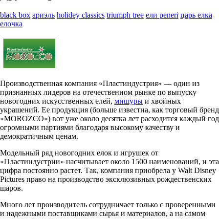
black box
ариэль
holidey classics
triumph tree
ели peneri
царь елка
елочка
Производственная компания «Пластиндустрия» — один из
признанных лидеров на отечественном рынке по выпуску
новогодних искусственных елей,
мишуры
и хвойных
украшений. Ее продукция (больше известна, как торговый бренд
«MOROZCO») вот уже около десятка лет расходится каждый год
огромными партиями благодаря высокому качеству и
демократичным ценам.
Модельный ряд новогодних елок и игрушек от
«Пластиндустрии» насчитывает около 1500 наименований, и эта
цифра постоянно растет. Так, компания приобрела у Walt Disney
Pictures право на производство эксклюзивных рождественских
шаров.
Много лет производитель сотрудничает только с проверенными
и надежными поставщиками сырья и материалов, а на самом