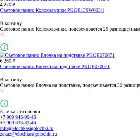
4 270
Световое панно Колокольчики PKQE13SW003/1
В корзину
Световое панно Колокольчики, подсвечивается 25 разноцветным
6 260
Световое панно Елочка на подставке PKQE070071
В корзину
Световое панно Елочка на подставке, подсвечивается 30 разно
Ёлочка с иголочки
+7 909 946-99-46
+7 909 638-82-46
info@elochkasigolochki.ru
zakaz@elochkasigolochki.ru