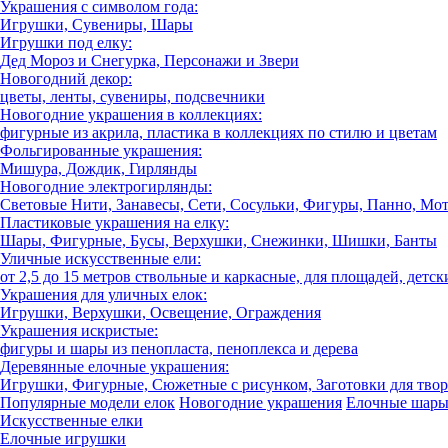
Украшения с символом года:
Игрушки, Сувениры, Шары
Игрушки под елку:
Дед Мороз и Снегурка, Персонажи и Звери
Новогодний декор:
цветы, ленты, сувениры, подсвечники
Новогодние украшения в коллекциях:
фигурные из акрила, пластика в коллекциях по стилю и цветам
Фольгированные украшения:
Мишура, Дождик, Гирлянды
Новогодние электрогирлянды:
Световые Нити, Занавесы, Сети, Сосульки, Фигуры, Панно, Мо
Пластиковые украшения на елку:
Шары, Фигурные, Бусы, Верхушки, Снежинки, Шишки, Банты
Уличные искусственные ели:
от 2,5 до 15 метров ствольные и каркасные, для площадей, детск
Украшения для уличных елок:
Игрушки, Верхушки, Освещение, Ограждения
Украшения искристые:
фигуры и шары из пенопласта, пеноплекса и дерева
Деревянные елочные украшения:
Игрушки, Фигурные, Сюжетные с рисунком, Заготовки для твор
Популярные модели елок
Новогодние украшения
Елочные шар
Искусственные елки
Елочные игрушки