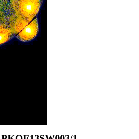
и PKQE13SW003/1