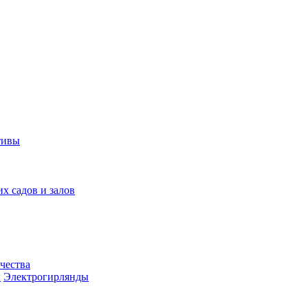
тивы
их садов и залов
чества
ы
Электрогирлянды