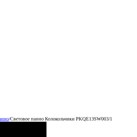
анно
/
Световое панно Колокольчики PKQE13SW003/1